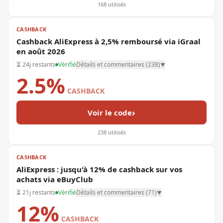
168
utilisés
CASHBACK
Cashback AliExpress à 2,5% remboursé via iGraal
en août 2026
⏳
24j restants
Vérifié
Détails et commentaires (
238
)
▼
2.5%
CASHBACK
›
Voir le code
238
utilisés
CASHBACK
AliExpress : jusqu'à 12% de cashback sur vos
achats via eBuyClub
⏳
21j restants
Vérifié
Détails et commentaires (
71
)
▼
12%
CASHBACK