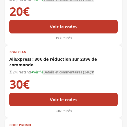
20€
›
Voir le code
193
utilisés
BON PLAN
AliExpress : 30€ de réduction sur 239€ de
commande
⏳
24j restants
Vérifié
Détails et commentaires (
246
)
▼
30€
›
Voir le code
246
utilisés
CODE PROMO