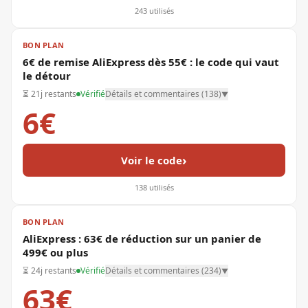
243
utilisés
BON PLAN
6€ de remise AliExpress dès 55€ : le code qui vaut
le détour
⏳
21j restants
Vérifié
Détails et commentaires (
138
)
▼
6€
›
Voir le code
138
utilisés
BON PLAN
AliExpress : 63€ de réduction sur un panier de
499€ ou plus
⏳
24j restants
Vérifié
Détails et commentaires (
234
)
▼
63€