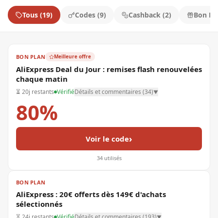
Tous
(
19
)
Codes
(
9
)
Cashback
(
2
)
Bon Pl
BON PLAN
Meilleure offre
AliExpress Deal du Jour : remises flash renouvelées
chaque matin
⏳
20j restants
Vérifié
Détails et commentaires (
34
)
▼
80%
›
Voir le code
34
utilisés
BON PLAN
AliExpress : 20€ offerts dès 149€ d'achats
sélectionnés
⏳
24j restants
Vérifié
Détails et commentaires (
193
)
▼