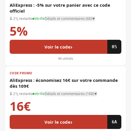
AliExpress : -5% sur votre panier avec ce code
officiel
⏳
21j restants
Vérifié
Détails et commentaires (
66
)
▼
5%
›
Voir le code
05
66
utilisés
CODE PROMO
AliExpress : économisez 16€ sur votre commande
dès 109€
⏳
21j restants
Vérifié
Détails et commentaires (
168
)
▼
16€
›
Voir le code
6A