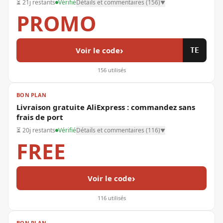
⏳
21j restants
Vérifié
Détails et commentaires (
156
)
▼
PROMO
›
Voir le code
TE
156
utilisés
BON PLAN
Livraison gratuite AliExpress : commandez sans
frais de port
⏳
20j restants
Vérifié
Détails et commentaires (
116
)
▼
FREE
›
Voir le code
116
utilisés
BON PLAN