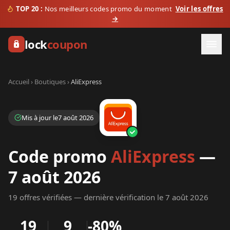
TOP 20 :
Nos meilleurs codes promo du moment
Voir les offres
→
lock
coupon
Accueil › Boutiques ›
AliExpress
Mis à jour le
7
août
2026
Code promo
AliExpress
—
7
août
2026
19
offre
s
vérifiée
s
— dernière vérification le
7
août
2026
19
9
-
80%