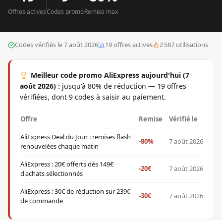
Offre
s
active
s
Code
s
promo
Remise max
Codes vérifiés le
7 août 2026
19
offre
s
active
s
2 587
utilisations
Meilleur code promo
AliExpress
aujourd'hui (
7
août 2026
) :
jusqu'à 80% de réduction — 19 offres
vérifiées, dont 9 codes à saisir au paiement.
Offre
Remise
Vérifié le
AliExpress Deal du Jour : remises flash
-80%
7 août 2026
renouvelées chaque matin
AliExpress : 20€ offerts dès 149€
-20€
7 août 2026
d'achats sélectionnés
AliExpress : 30€ de réduction sur 239€
-30€
7 août 2026
de commande