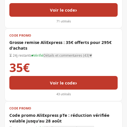
›
Voir le code
71
utilisés
CODE PROMO
Grosse remise AliExpress : 35€ offerts pour 295€
d'achats
⏳
24j restants
Vérifié
Détails et commentaires (
43
)
▼
35€
›
Voir le code
43
utilisés
CODE PROMO
Code promo AliExpress pTe : réduction vérifiée
valable jusqu'au 28 août