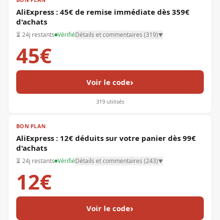
AliExpress : 45€ de remise immédiate dès 359€
d'achats
⏳
24j restants
Vérifié
Détails et commentaires (
319
)
▼
45€
›
Voir le code
319
utilisés
BON PLAN
AliExpress : 12€ déduits sur votre panier dès 99€
d'achats
⏳
24j restants
Vérifié
Détails et commentaires (
243
)
▼
12€
›
Voir le code