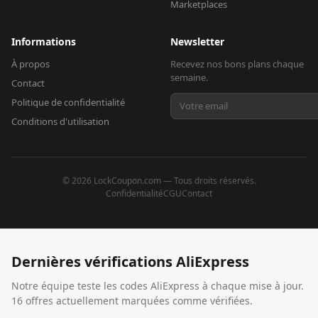
Marketplaces
Informations
Newsletter
À propos
Recevez nos bons plans chaque
semaine.
Contact
Politique de confidentialité
Conditions d'utilisation
©
2026
LockCoupon.com — Tous droits réservés.
Confidentialité
CGU
Contact
Dernières vérifications
AliExpress
Notre équipe teste les codes
AliExpress
à chaque mise à jour.
16 offres actuellement marquées comme vérifiées.