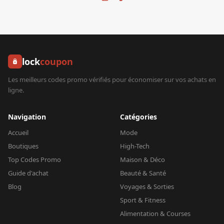
lock
coupon
Les meilleurs codes promo vérifiés pour économiser sur vos achats en
ligne.
Navigation
Catégories
Accueil
Mode
Boutiques
High-Tech
Top Codes Promo
Maison & Déco
Guide d'achat
Beauté & Santé
Blog
Voyages & Sorties
Sport & Fitness
Alimentation & Courses