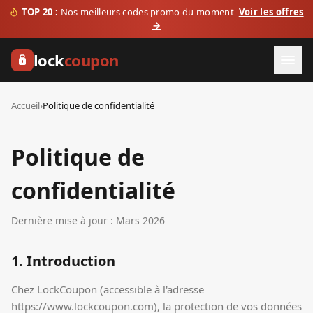
TOP 20 :
Nos meilleurs codes promo du moment
Voir les offres
→
lock
coupon
Accueil
›
Politique de confidentialité
Politique de
confidentialité
Dernière mise à jour : Mars 2026
1. Introduction
Chez LockCoupon (accessible à l'adresse
https://www.lockcoupon.com), la protection de vos données