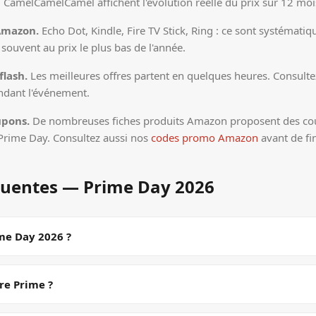
CamelCamelCamel affichent l'évolution réelle du prix sur 12 moi
 Amazon.
Echo Dot, Kindle, Fire TV Stick, Ring : ce sont systémati
souvent au prix le plus bas de l'année.
flash.
Les meilleures offres partent en quelques heures. Consulte
endant l'événement.
upons.
De nombreuses fiches produits Amazon proposent des cou
 Prime Day. Consultez aussi nos
codes promo Amazon
avant de fi
quentes — Prime Day 2026
ime Day 2026 ?
re Prime ?