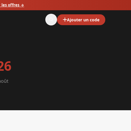
 les offres →
Ajouter un code
26
août