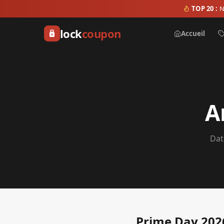
TOP 20 :
N
lock
coupon
Accueil
A
Dat
Prime Day 2026 