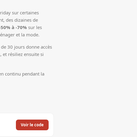
iday sur certaines
t, des dizaines de
-50% à -70%
sur les
oménager et la mode.
uit de 30 jours donne accès
et résiliez ensuite si
 en continu pendant la
Voir le code