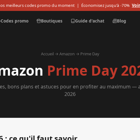
os meilleurs codes promo du moment
| Économisez jusqu'à -70%
Voir
Codes promo
Boutiques
Guide d'achat
Blog
Accueil
→
Amazon
→ Prime Day
mazon
Prime Day 20
es, bons plans et astuces pour en profiter au maximum —
2026
: ce qu'il faut savoir