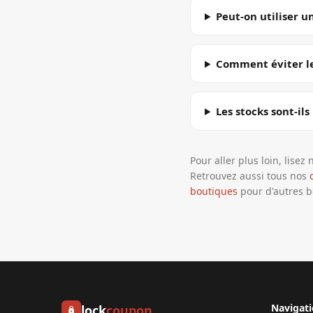
Peut-on utiliser 
Comment éviter le
Les stocks sont-ils
Pour aller plus loin, lisez
Retrouvez aussi tous nos
boutiques
pour d'autres b
Navigat
lock
coupon