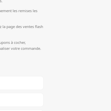
s.
quement les remises les
z la page des ventes flash
pons à cocher,
naliser votre commande.