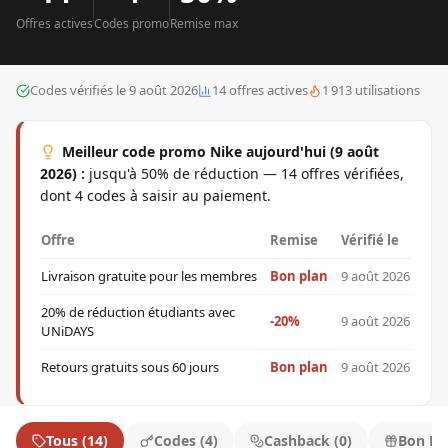
Offre
s
active
s
Code
s
promo
Remise max
Codes vérifiés le
9 août 2026
14
offre
s
active
s
1 913
utilisations
Meilleur code promo
Nike
aujourd'hui (
9 août
2026
) :
jusqu'à 50% de réduction — 14 offres vérifiées,
dont 4 codes à saisir au paiement.
Offre
Remise
Vérifié le
Livraison gratuite pour les membres
Bon plan
9 août 2026
20% de réduction étudiants avec
-20%
9 août 2026
UNiDAYS
Retours gratuits sous 60 jours
Bon plan
9 août 2026
Tous
(
14
)
Codes
(
4
)
Cashback
(
0
)
Bon Pl