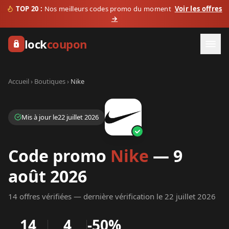
TOP 20 :
Nos meilleurs codes promo du moment
Voir les offres
→
lock
coupon
Accueil › Boutiques ›
Nike
Mis à jour le
22
juillet
2026
Code promo
Nike
—
9
août
2026
14
offre
s
vérifiée
s
— dernière vérification le
22
juillet
2026
14
4
-
50%