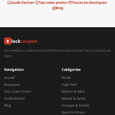
•
•
•
Guide d'achat
Top codes promo
Toutes les boutiques
Blog
lock
coupon
Les meilleurs codes promo vérifiés pour économiser sur vos achats en
ligne.
Navigation
Catégories
Accueil
Mode
Boutiques
High-Tech
Top Codes Promo
Maison & Déco
Guide d'achat
Beauté & Santé
Blog
Voyages & Sorties
Sport & Fitness