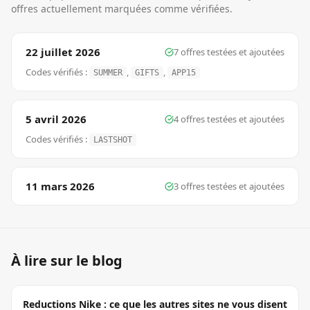
offres actuellement marquées comme vérifiées.
22 juillet 2026
7
offre
s
testée
s
et ajoutée
s
Codes vérifiés :
,
,
SUMMER
GIFTS
APP15
5 avril 2026
4
offre
s
testée
s
et ajoutée
s
Codes vérifiés :
LASTSHOT
11 mars 2026
3
offre
s
testée
s
et ajoutée
s
À lire sur le blog
Reductions Nike : ce que les autres sites ne vous disent