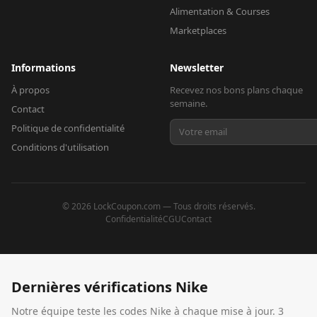
Alimentation & Courses
Marketplaces
Informations
Newsletter
À propos
Recevez nos bons plans chaque
semaine.
Contact
Politique de confidentialité
Conditions d'utilisation
©
2026
LockCoupon.com — Tous droits réservés.
Confidentialité
CGU
Contact
Dernières vérifications
Nike
Notre équipe teste les codes
Nike
à chaque mise à jour.
3