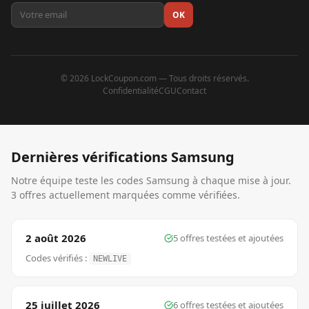
OK
©
2026
LockCoupon.com — Tous droits réservés.
Confidentialité
CGU
Contact
Dernières vérifications
Samsung
Notre équipe teste les codes
Samsung
à chaque mise à jour.
3 offres actuellement marquées comme vérifiées.
2 août 2026
5
offre
s
testée
s
et ajoutée
s
Codes vérifiés :
NEWLIVE
25 juillet 2026
6
offre
s
testée
s
et ajoutée
s