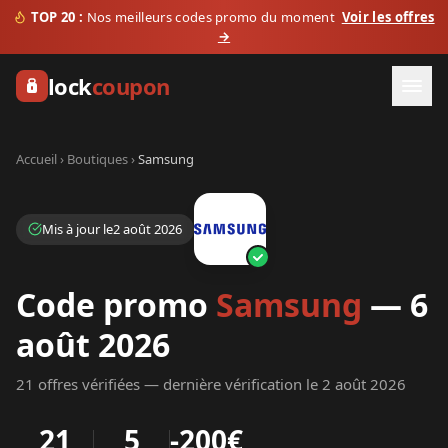
TOP 20 :
Nos meilleurs codes promo du moment
Voir les offres
→
lock
coupon
Accueil › Boutiques ›
Samsung
Mis à jour le
2
août
2026
Code promo
Samsung
—
6
août
2026
21
offre
s
vérifiée
s
— dernière vérification le
2
août
2026
21
5
-
200€