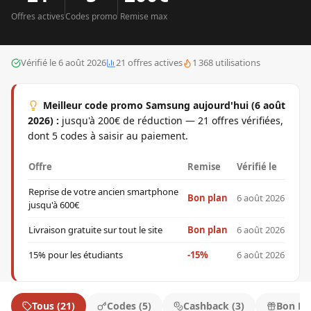
Offre
s
active
s
Code
s
promo
Remise max
Vérifié le
6 août 2026
21
offre
s
active
s
1 368
utilisations
Meilleur code promo
Samsung
aujourd'hui (
6 août
2026
) :
jusqu'à 200€ de réduction — 21 offres vérifiées,
dont 5 codes à saisir au paiement.
Offre
Remise
Vérifié le
Reprise de votre ancien smartphone
Bon plan
6 août 2026
jusqu'à 600€
Livraison gratuite sur tout le site
Bon plan
6 août 2026
15% pour les étudiants
-15%
6 août 2026
Tous
(
21
)
Codes
(
5
)
Cashback
(
3
)
Bon Pl