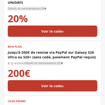
UNiDAYS
Détails et commentaires (
0
)
▼
20%
›
Voir le code
BON PLAN
Jusqu'à 200€ de remise via PayPal sur Galaxy S26
Ultra ou S26+ (sans code, paiement PayPal requis)
⏳
5j restants
Détails et commentaires (
0
)
▼
200€
›
Voir le code
CODE PROMO