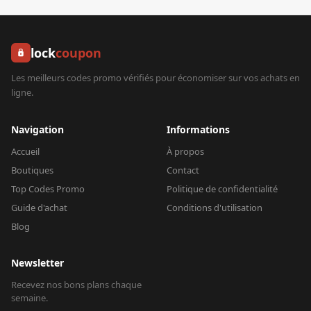
lock
coupon
Les meilleurs codes promo vérifiés pour économiser sur vos achats en
ligne.
Navigation
Informations
Accueil
À propos
Boutiques
Contact
Top Codes Promo
Politique de confidentialité
Guide d'achat
Conditions d'utilisation
Blog
Newsletter
Recevez nos bons plans chaque
semaine.