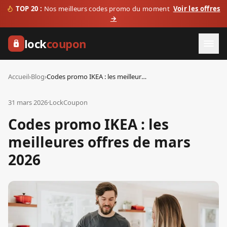
TOP 20 :
Nos meilleurs codes promo du moment
Voir les offres
→
lock
coupon
Accueil
›
Blog
›
Codes promo IKEA : les meilleures offres de mars 2026
31 mars 2026
·
LockCoupon
Codes promo IKEA : les
meilleures offres de mars
2026