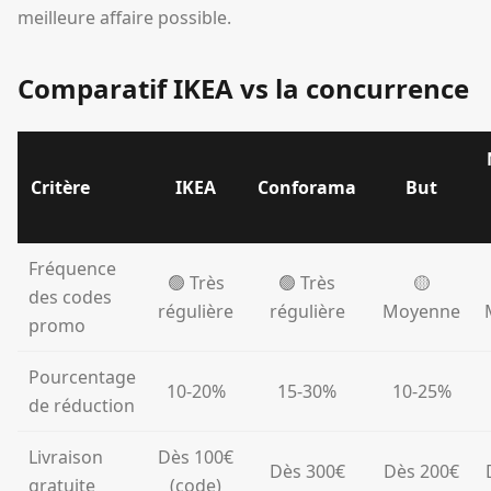
meilleure affaire possible.
Comparatif IKEA vs la concurrence
Critère
IKEA
Conforama
But
Fréquence
🟢 Très
🟢 Très
🟡
des codes
régulière
régulière
Moyenne
promo
Pourcentage
10-20%
15-30%
10-25%
de réduction
Livraison
Dès 100€
Dès 300€
Dès 200€
gratuite
(code)