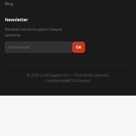
Blog
Newsletter
Recevez nos bons plans chaque
semaine.
OK
©
2026
LockCoupon.com — Tous droits réservés.
Confidentialité
CGU
Contact