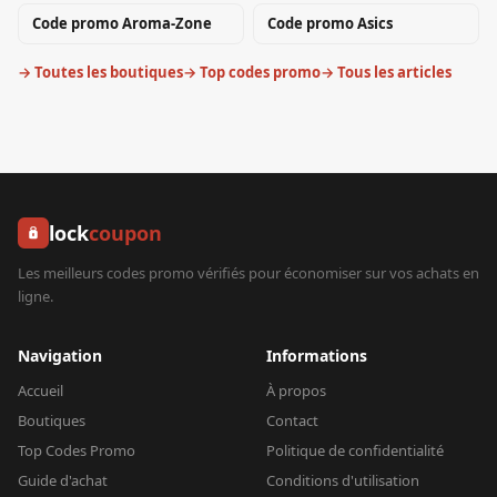
Code promo
Aroma-Zone
Code promo
Asics
→ Toutes les boutiques
→ Top codes promo
→ Tous les articles
lock
coupon
Les meilleurs codes promo vérifiés pour économiser sur vos achats en
ligne.
Navigation
Informations
Accueil
À propos
Boutiques
Contact
Top Codes Promo
Politique de confidentialité
Guide d'achat
Conditions d'utilisation