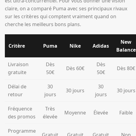
est ultra-concurrentiel. Pour vous donner une vision
claire, on a comparé Puma avec ses principaux rivaux
sur les critères qui comptent vraiment quand on
cherche les meilleurs bons plans.
New
Critère
Puma
Nike
Adidas
Balance
Livraison
Dès
Dès
Dès 60€
Dès 80€
gratuite
50€
50€
Délai de
30
30
30 jours
30 jours
retour
jours
jours
Fréquence
Très
Moyenne
Élevée
Faible
des promos
élevée
Programme
Gratuit
Gratuit
Gratuit
Non