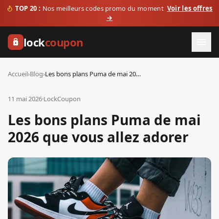
TOP 20 :
Nos meilleurs codes promo du moment
Voir les offres
→
lock
coupon
Accueil
›
Blog
›
Les bons plans Puma de mai 2026 que vous allez adorer
11 mai 2026
·
LockCoupon
Les bons plans Puma de mai
2026 que vous allez adorer