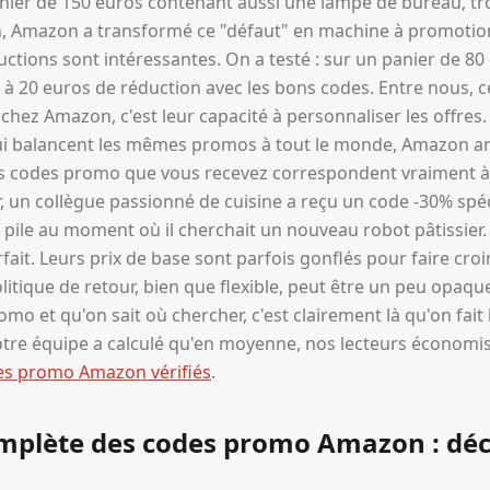
nier de 150 euros contenant aussi une lampe de bureau, troi
n, Amazon a transformé ce "défaut" en machine à promotion
ductions sont intéressantes. On a testé : sur un panier de 80
 à 20 euros de réduction avec les bons codes. Entre nous, c
chez Amazon, c'est leur capacité à personnaliser les offres
ui balancent les mêmes promos à tout le monde, Amazon an
Les codes promo que vous recevez correspondent vraiment à
r, un collègue passionné de cuisine a reçu un code -30% sp
, pile au moment où il cherchait un nouveau robot pâtissier.
ait. Leurs prix de base sont parfois gonflés pour faire croi
olitique de retour, bien que flexible, peut être un peu opaq
omo et qu'on sait où chercher, c'est clairement là qu'on fait 
 notre équipe a calculé qu'en moyenne, nos lecteurs économi
es promo Amazon vérifiés
.
omplète des codes promo Amazon : dé