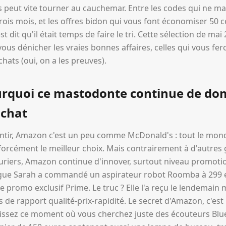
 peut vite tourner au cauchemar. Entre les codes qui ne ma
rois mois, et les offres bidon qui vous font économiser 50 
st dit qu'il était temps de faire le tri. Cette sélection de mai
vous dénicher les vraies bonnes affaires, celles qui vous f
hats (oui, on a les preuves).
rquoi ce mastodonte continue de do
achat
ntir, Amazon c'est un peu comme McDonald's : tout le mon
 forcément le meilleur choix. Mais contrairement à d'autres 
auriers, Amazon continue d'innover, surtout niveau promoti
ègue Sarah a commandé un aspirateur robot Roomba à 299 e
 promo exclusif Prime. Le truc ? Elle l'a reçu le lendemain ma
 de rapport qualité-prix-rapidité. Le secret d'Amazon, c'es
issez ce moment où vous cherchez juste des écouteurs Blu