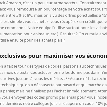
ck Amazon, c'est un peu leur arme secrète. Contrairement
back vous rembourse un pourcentage de votre achat sous f
 entre 3% et 8%, mais on a vu des offres ponctuelles à 15
pe est simple : vous achetez, vous récupérez un crédit que v
ine commande. Notre équipe l'utilise surtout pour les achat
 alimentation pour animaux, etc.). Résultat ? On cumule env
tilise ensuite pour des achats plaisir.
exclusives pour maximiser vos écon
n a fait le tour des types de codes, passons aux technique
s mois de tests. Ces astuces, on ne les donne pas dans n'im
 arrivés jusque-là, vous les méritez. **Astuce n°1 : La tech
technique qu'on a découverte par hasard et qui marche da
au panier, mais ne finalisez pas l'achat immédiatement. Atte
vous envoyer des codes promo par email pour vous inciter 
 dernière, notre collègue Julie a récupéré un code -10% ju