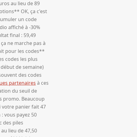
uros au lieu de 89
otions** OK, ça c'est
 cumuler un code
dio affiché à -30%
at final : 59,49
, ça ne marche pas à
ait pour les codes**
s codes les plus
e début de semaine)
 souvent des codes
ues partenaires
à ces
ation du seuil de
des promo. Beaucoup
 votre panier fait 47
n : vous payez 50
c des piles
 au lieu de 47,50