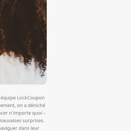
e équipe LockCoupon
chement, on a déniché
ncer n'importe quoi –
mauvaises surprises.
aviguer dans leur