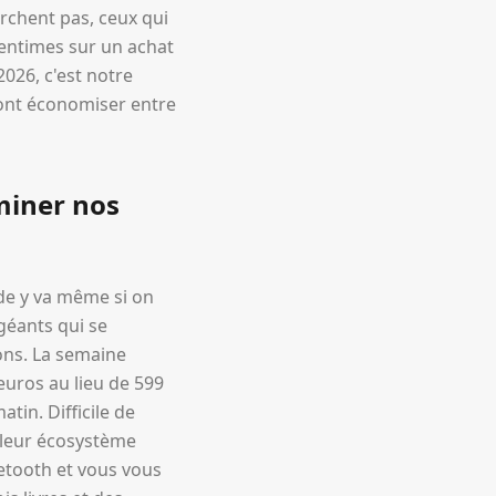
rchent pas, ceux qui
centimes sur un achat
 2026, c'est notre
eront économiser entre
miner nos
de y va même si on
géants qui se
ons. La semaine
uros au lieu de 599
tin. Difficile de
t leur écosystème
etooth et vous vous