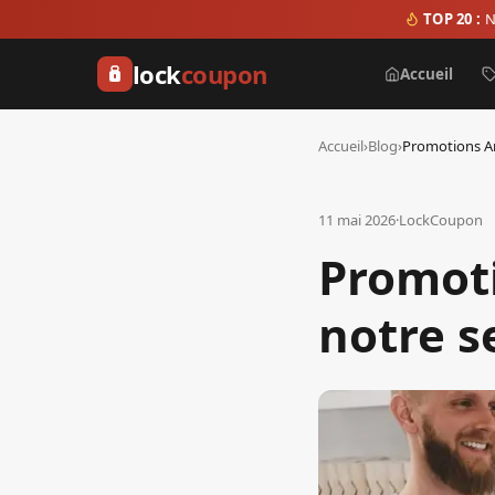
TOP 20 :
N
lock
coupon
Accueil
Accueil
›
Blog
›
11 mai 2026
·
LockCoupon
Promot
notre s