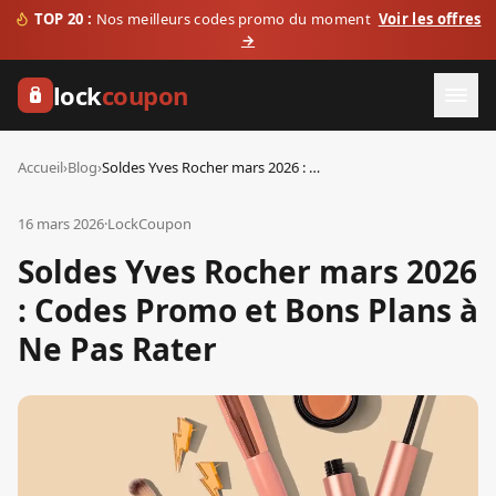
TOP 20 :
Nos meilleurs codes promo du moment
Voir les offres
→
lock
coupon
Accueil
›
Blog
›
Soldes Yves Rocher mars 2026 : Codes Promo et Bons Plans à Ne Pas Rater
16 mars 2026
·
LockCoupon
Soldes Yves Rocher mars 2026
: Codes Promo et Bons Plans à
Ne Pas Rater