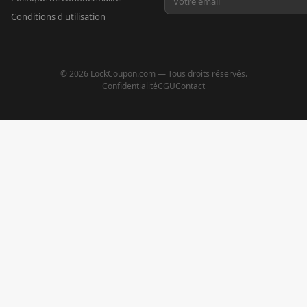
Conditions d'utilisation
©
2026
LockCoupon.com — Tous droits réservés.
Confidentialité
CGU
Contact