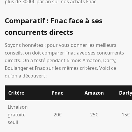
plus de 3000€ par an sur nos achats Fnac.
Comparatif : Fnac face à ses
concurrents directs
Soyons honnêtes : pour vous donner les meilleurs
conseils, on doit comparer Fnac avec ses concurrents
directs. On a testé pendant 6 mois Amazon, Darty,
Boulanger et Fnac sur les mêmes critères. Voici ce
qu'on a découvert :
Critère
Fnac
Amazon
Dart
Livraison
gratuite
20€
25€
15€
seuil