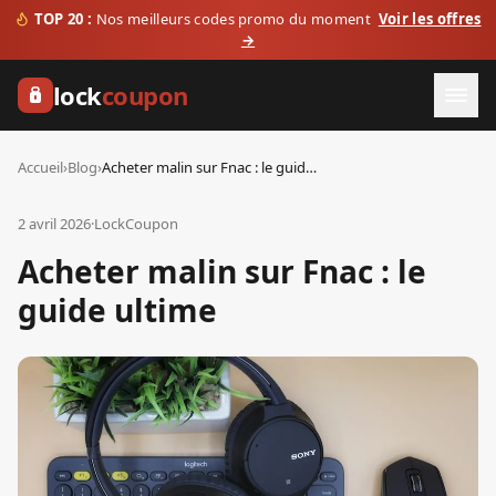
TOP 20 :
Nos meilleurs codes promo du moment
Voir les offres
→
lock
coupon
Accueil
›
Blog
›
Acheter malin sur Fnac : le guide ultime
2 avril 2026
·
LockCoupon
Acheter malin sur Fnac : le
guide ultime