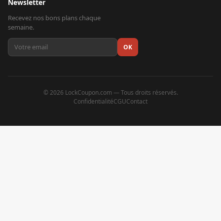
Newsletter
Recevez nos bons plans chaque
semaine.
OK
©
2026
LockCoupon.com — Tous droits réservés.
Confidentialité
CGU
Contact