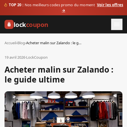
TOP 20 :
Nos meilleurs codes promo du moment
Voir les offres
→
lock
coupon
Accueil
›
Blog
›
Acheter malin sur Zalando : le guide ultime
19 avril 2026
·
LockCoupon
Acheter malin sur Zalando :
le guide ultime