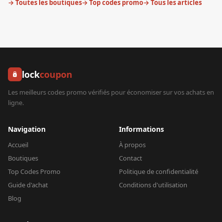
→ Toutes les boutiques
→ Top codes promo
→ Tous les articles
lock
coupon
Les meilleurs codes promo vérifiés pour économiser sur vos achats en
ligne.
Navigation
Informations
Accueil
À propos
Boutiques
Contact
Top Codes Promo
Politique de confidentialité
Guide d'achat
Conditions d'utilisation
Blog