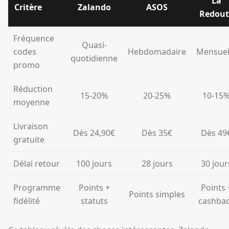
La
Critère
Zalando
ASOS
Redout
Fréquence
Quasi-
codes
Hebdomadaire
Mensuel
quotidienne
promo
Réduction
15-20%
20-25%
10-15
moyenne
Livraison
Dès 24,90€
Dès 35€
Dès 49
gratuite
Délai retour
100 jours
28 jours
30 jour
Programme
Points +
Points 
Points simples
fidélité
statuts
cashba