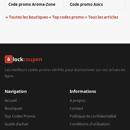
Code promo
Aroma-Zone
Code promo
Asics
→ Toutes les boutiques
→ Top codes promo
→ Tous les articles
lock
coupon
Les meilleurs codes promo vérifiés pour économiser sur vos achats en
ligne.
Navigation
Informations
Accueil
À propos
Boutiques
Contact
Top Codes Promo
Politique de confidentialité
Guide d'achat
Conditions d'utilisation