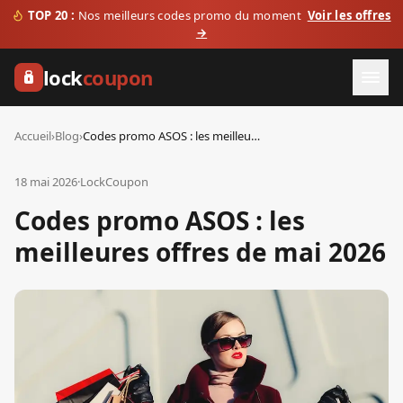
TOP 20 :
Nos meilleurs codes promo du moment
Voir les offres
→
lock
coupon
Accueil
›
Blog
›
Codes promo ASOS : les meilleures offres de mai 2026
18 mai 2026
·
LockCoupon
Codes promo ASOS : les
meilleures offres de mai 2026