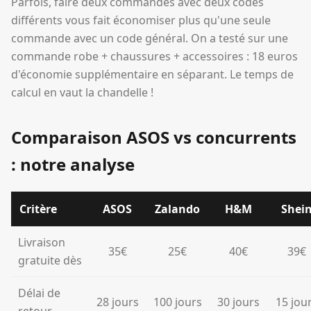
Parfois, faire deux commandes avec deux codes
différents vous fait économiser plus qu'une seule
commande avec un code général. On a testé sur une
commande robe + chaussures + accessoires : 18 euros
d'économie supplémentaire en séparant. Le temps de
calcul en vaut la chandelle !
Comparaison ASOS vs concurrents
: notre analyse
Critère
ASOS
Zalando
H&M
Shei
Livraison
35€
25€
40€
39€
gratuite dès
Délai de
28 jours
100 jours
30 jours
15 jou