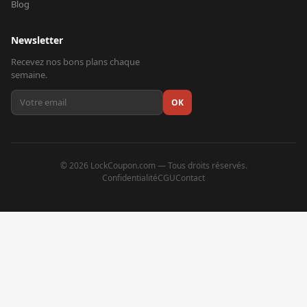
Blog
Newsletter
Recevez nos bons plans chaque
semaine.
OK
©
2026
LockCoupon.com — Tous droits réservés.
Confidentialité
CGU
Contact