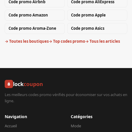
Code promo
Airbnb
Code promo
AliExpress
Code promo
Amazon
Code promo
Apple
Code promo
Aroma-Zone
Code promo
Asics
→ Toutes les boutiques
→ Top codes promo
→ Tous les articles
lock
coupon
Les meilleurs codes promo vérifiés pour économiser sur vos achats en
ligne.
Navigation
Catégories
Accueil
Mode