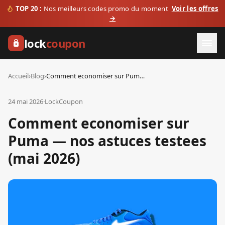
TOP 20 :
Nos meilleurs codes promo du moment
Voir les offres
→
lock
coupon
Accueil
›
Blog
›
Comment economiser sur Puma — nos astuces testees (mai 2026)
24 mai 2026
·
LockCoupon
Comment economiser sur
Puma — nos astuces testees
(mai 2026)