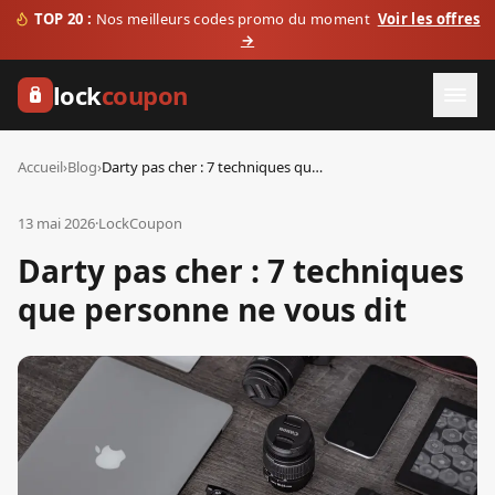
TOP 20 :
Nos meilleurs codes promo du moment
Voir les offres
→
lock
coupon
Accueil
›
Blog
›
Darty pas cher : 7 techniques que personne ne vous dit
13 mai 2026
·
LockCoupon
Darty pas cher : 7 techniques
que personne ne vous dit