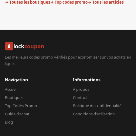
→ Toutes les boutiques
→ Top codes promo
→ Tous les articles
lock
coupon
Les meilleurs codes promo vérifiés pour économiser sur vos achats en
ligne.
Navigation
Informations
Accueil
À propos
Boutiques
Contact
Top Codes Promo
Politique de confidentialité
Guide d'achat
Conditions d'utilisation
Blog