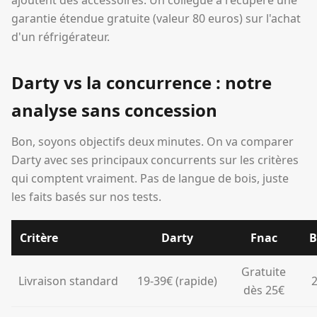
ajoutent des accessoires. Un collègue a récupéré une
garantie étendue gratuite (valeur 80 euros) sur l'achat
d'un réfrigérateur.
Darty vs la concurrence : notre
analyse sans concession
Bon, soyons objectifs deux minutes. On va comparer
Darty avec ses principaux concurrents sur les critères
qui comptent vraiment. Pas de langue de bois, juste
les faits basés sur nos tests.
Critère
Darty
Fnac
B
Gratuite
Livraison standard
19-39€ (rapide)
2
dès 25€