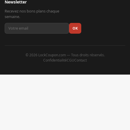
Newsletter
Recevez nos bons plans chaque
semaine.
OK
©
2026
LockCoupon.com — Tous droits réservés.
Confidentialité
CGU
Contact