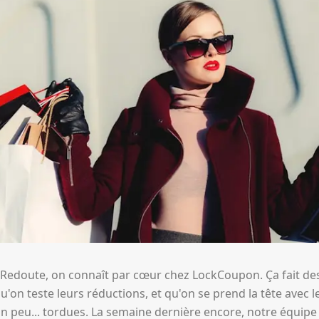
La Redoute, on connaît par cœur chez LockCoupon. Ça fait d
'on teste leurs réductions, et qu'on se prend la tête avec l
s un peu... tordues. La semaine dernière encore, notre équ