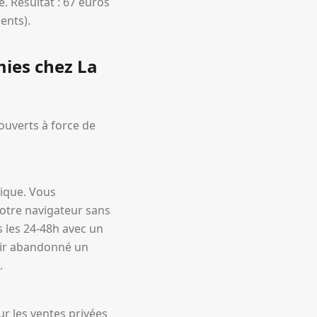
e. Résultat : 67 euros
ents).
ies chez La
ouverts à force de
gique. Vous
votre navigateur sans
 les 24-48h avec un
oir abandonné un
.
r les ventes privées