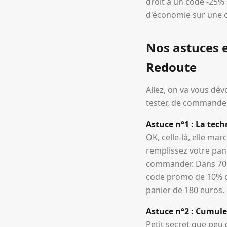
droit à un code -25% 
d'économie sur une 
Nos astuces 
Redoute
Allez, on va vous dév
tester, de commander,
Astuce n°1 : La te
OK, celle-là, elle ma
remplissez votre pani
commander. Dans 70% 
code promo de 10% o
panier de 180 euros.
Astuce n°2 : Cumule
Petit secret que peu