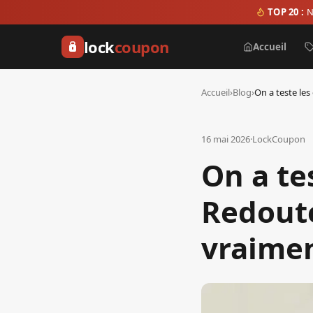
TOP 20 :
N
lock
coupon
Accueil
Accueil
›
Blog
›
16 mai 2026
·
LockCoupon
On a te
Redoute
vraime