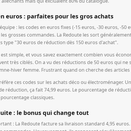
 alléchants mais qui excluaient 80% du catalogue.
n euros : parfaites pour les gros achats
 équipe : les codes en euros fixes (-15 euros, -30 euros, -50
r les grosses commandes. La Redoute les sort généralemen
ils type "30 euros de réduction dès 150 euros d'achat".
ul est simple, et vous savez exactement combien vous écono
ent très ciblés. On a vu des réductions de 50 euros qui ne 
tomne-hiver femme. Frustrant quand on cherche des article
réfère ces codes sur les achats déco ou électroménager. Un 
de réduction, ça fait 74,99 euros. Le pourcentage de réduct
 pourcentage classiques.
tuite : le bonus qui change tout
rtant : La Redoute facture sa livraison standard 4,95 euros