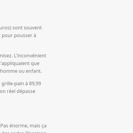
 euros) sont souvent
t pour pousser à
misez. L'inconvénient
s'appliquaient que
s homme ou enfant.
grille-pain à 89,99
ion réel dépasse
. Pas énorme, mais ça