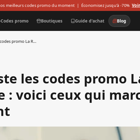
os meilleurs codes promo du moment
| Économisez jusqu'à -70%
Voir
Codes promo
Boutiques
Guide d'achat
Blog
On a teste les codes promo La Redoute : voici ceux qui marchent vraiment
ste les codes promo L
 : voici ceux qui mar
nt