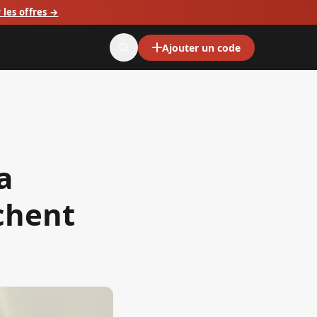
 les offres →
Ajouter un code
a
chent