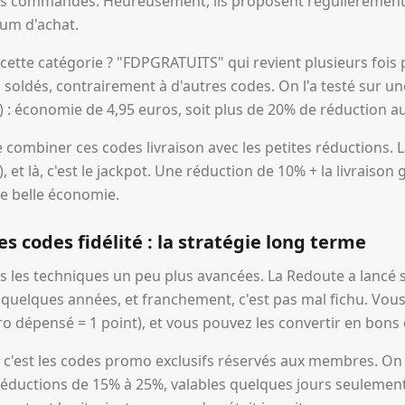
es commandes. Heureusement, ils proposent régulièrement 
um d'achat.
cette catégorie ? "FDPGRATUITS" qui revient plusieurs fois p
s soldés, contrairement à d'autres codes. On l'a testé sur
) : économie de 4,95 euros, soit plus de 20% de réduction au 
de combiner ces codes livraison avec les petites réductions. 
, et là, c'est le jackpot. Une réduction de 10% + la livraison 
e belle économie.
es codes fidélité : la stratégie long terme
ns les techniques un peu plus avancées. La Redoute a lanc
a quelques années, et franchement, c'est pas mal fichu. Vou
o dépensé = 1 point), et vous pouvez les convertir en bons 
n, c'est les codes promo exclusifs réservés aux membres. On
éductions de 15% à 25%, valables quelques jours seulement. 