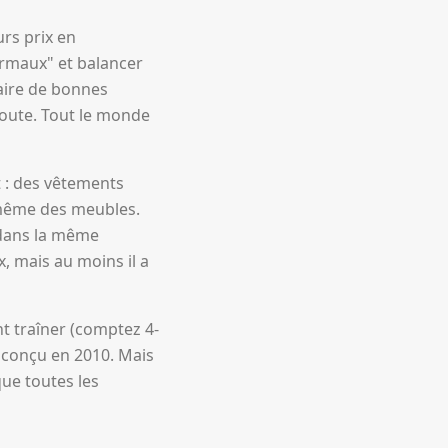
urs prix en
ormaux" et balancer
faire de bonnes
doute. Tout le monde
t : des vêtements
 même des meubles.
 dans la même
, mais au moins il a
nt traîner (comptez 4-
é conçu en 2010. Mais
que toutes les