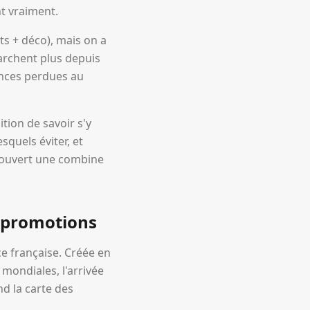
nt vraiment.
s + déco), mais on a
archent plus depuis
rences perdues au
tion de savoir s'y
quels éviter, et
écouvert une combine
s promotions
e française. Créée en
 mondiales, l'arrivée
d la carte des