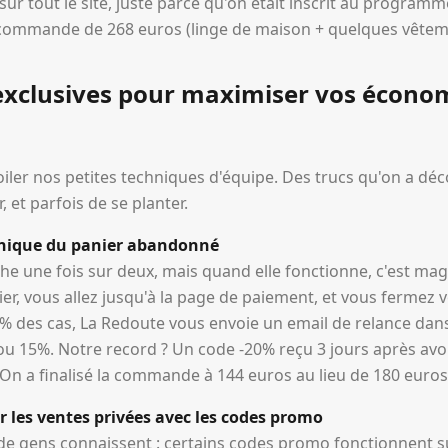
sur tout le site, juste parce qu'on était inscrit au programm
commande de 268 euros (linge de maison + quelques vêtem
exclusives pour maximiser vos économ
oiler nos petites techniques d'équipe. Des trucs qu'on a déc
 et parfois de se planter.
chnique du panier abandonné
rche une fois sur deux, mais quand elle fonctionne, c'est ma
er, vous allez jusqu'à la page de paiement, et vous fermez 
des cas, La Redoute vous envoie un email de relance dans
u 15%. Notre record ? Un code -20% reçu 3 jours après av
 On a finalisé la commande à 144 euros au lieu de 180 euros
r les ventes privées avec les codes promo
 de gens connaissent : certains codes promo fonctionnent su