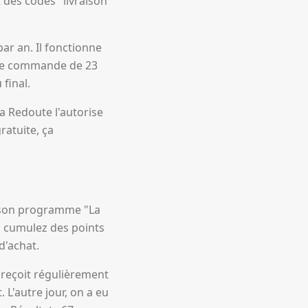
des codes "livraison
ar an. Il fonctionne
 une commande de 23
final.
La Redoute l'autorise
gratuite, ça
é son programme "La
s cumulez des points
d'achat.
 reçoit régulièrement
L'autre jour, on a eu