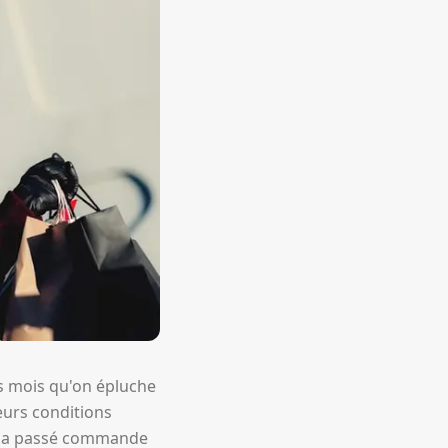
es mois qu'on épluche
eurs conditions
ipe a passé commande