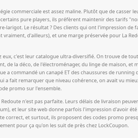
tégie commerciale est assez maline. Plutôt que de casser le
tains pure players, ils préfèrent maintenir des tarifs "n
e-larigot. Le résultat ? Des clients qui ont l'impression de 
ont vraiment, d'ailleurs), et une marge préservée pour La Re
z eux, c'est leur catalogue ultra-diversifié. On trouve de tou
 de la déco, de l'électroménager, du linge de maison, et
llègue a commandé un canapé ET des chaussures de running
i a fait remarquer que niveau cohérence, on avait vu mieux
code promo sur l'ensemble.
Redoute n'est pas parfaite. Leurs délais de livraison peuve
um), et leur site web donne parfois l'impression d'avoir ét
este correct, et surtout, ils proposent des codes promo pres
tement pour ça qu'on les suit de près chez LockCoupon.