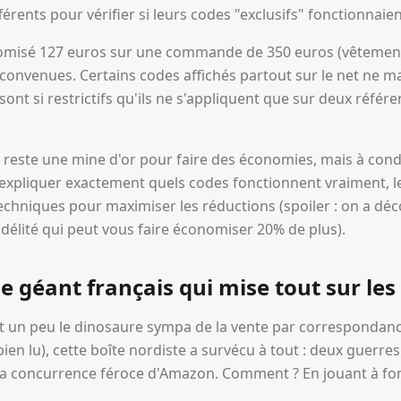
férents pour vérifier si leurs codes "exclusifs" fonctionnaie
nomisé 127 euros sur une commande de 350 euros (vêtement
convenues. Certains codes affichés partout sur le net ne m
 sont si restrictifs qu'ils ne s'appliquent que sur deux réfé
 reste une mine d'or pour faire des économies, mais à condi
expliquer exactement quels codes fonctionnent vraiment, les
techniques pour maximiser les réductions (spoiler : on a d
délité qui peut vous faire économiser 20% de plus).
le géant français qui mise tout sur le
st un peu le dinosaure sympa de la vente par correspondanc
bien lu), cette boîte nordiste a survécu à tout : deux guerres
la concurrence féroce d'Amazon. Comment ? En jouant à fon