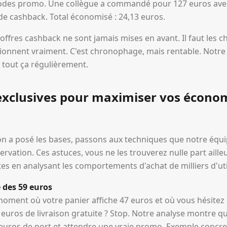
codes promo. Une collègue a commandé pour 127 euros avec
de cashback. Total économisé : 24,13 euros.
 offres cashback ne sont jamais mises en avant. Il faut les che
ctionnent vraiment. C'est chronophage, mais rentable. Notre é
 tout ça régulièrement.
exclusives pour maximiser vos écono
n a posé les bases, passons aux techniques que notre équ
rvation. Ces astuces, vous ne les trouverez nulle part aille
es en analysant les comportements d'achat de milliers d'uti
e des 59 euros
oment où votre panier affiche 47 euros et où vous hésitez 
 euros de livraison gratuite ? Stop. Notre analyse montre qu
 euros de port et attendre une vraie promo. Exemple concret