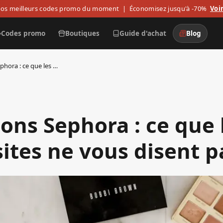
os meilleurs codes promo du moment
| Économisez jusqu'à -70%
Voir
Codes promo
Boutiques
Guide d'achat
Blog
Reductions Sephora : ce que les autres sites ne vous disent pas
ons Sephora : ce que 
sites ne vous disent p