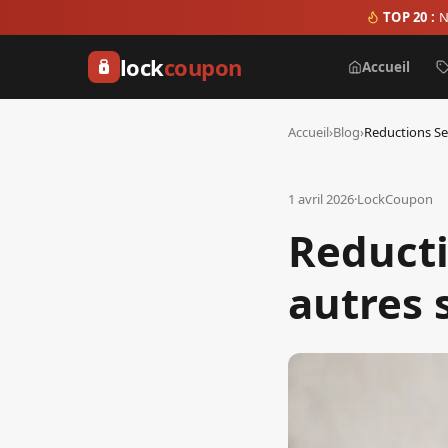
TOP 20 :
N
lock
coupon
Accueil
Accueil
›
Blog
›
1 avril 2026
·
LockCoupon
Reducti
autres 