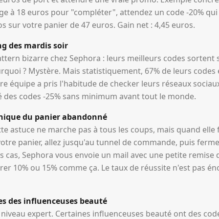
 à 18 euros pour "compléter", attendez un code -20% qui 
 sur votre panier de 47 euros. Gain net : 4,45 euros.
ng des mardis soir
tern bizarre chez Sephora : leurs meilleurs codes sortent 
rquoi ? Mystère. Mais statistiquement, 67% de leurs codes e
e équipe a pris l'habitude de checker leurs réseaux sociaux
pé des codes -25% sans minimum avant tout le monde.
chnique du panier abandonné
te astuce ne marche pas à tous les coups, mais quand elle f
votre panier, allez jusqu'au tunnel de commande, puis ferme
s cas, Sephora vous envoie un mail avec une petite remise 
rer 10% ou 15% comme ça. Le taux de réussite n'est pas én
des des influenceuses beauté
du niveau expert. Certaines influenceuses beauté ont des co