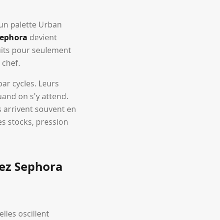
, un palette Urban
Sephora
devient
uits pour seulement
 chef.
par cycles. Leurs
and on s'y attend.
es arrivent souvent en
s stocks, pression
hez Sephora
les oscillent