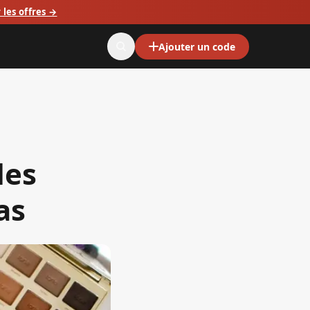
 les offres →
Ajouter un code
les
as