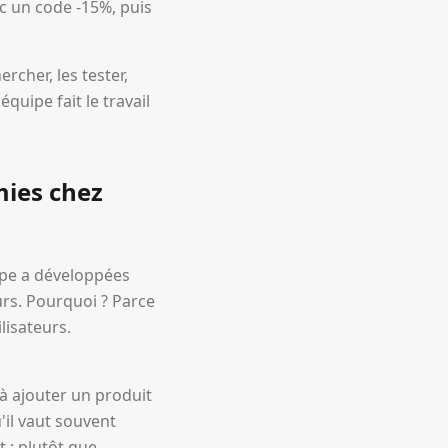
 un code -15%, puis
rcher, les tester,
quipe fait le travail
mies chez
ipe a développées
urs. Pourquoi ? Parce
lisateurs.
à ajouter un produit
'il vaut souvent
 : plutôt que