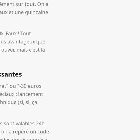
ément sur tout. On a
eaux et une quinzaine
. Faux ! Tout
plus avantageux que
ouver, mais c'est là
essantes
hat" ou "-30 euros
éciaux : lancement
ique (si, si, ça
s sont valables 24h
r, on a repéré un code
apides ont économisé,