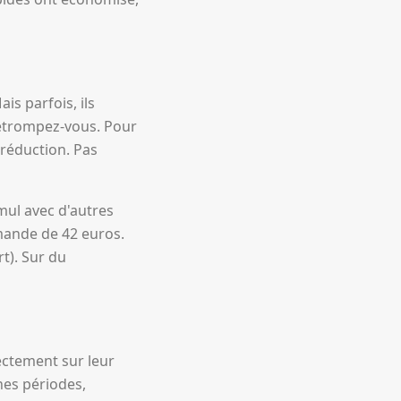
is parfois, ils
Détrompez-vous. Pour
réduction. Pas
mul avec d'autres
mande de 42 euros.
t). Sur du
ectement sur leur
nes périodes,