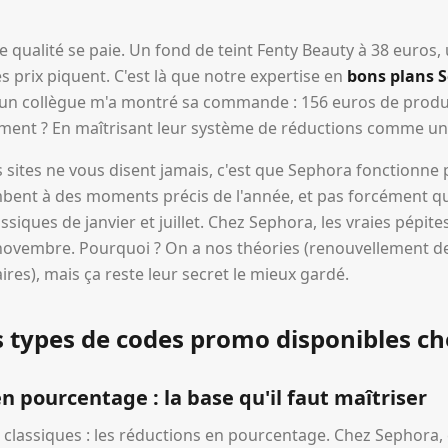
tte qualité se paie. Un fond de teint Fenty Beauty à 38 euros
es prix piquent. C'est là que notre expertise en
bons plans 
ur, un collègue m'a montré sa commande : 156 euros de prod
ment ? En maîtrisant leur système de réductions comme un
s sites ne vous disent jamais, c'est que Sephora fonctionne 
mbent à des moments précis de l'année, et pas forcément qu
ssiques de janvier et juillet. Chez Sephora, les vraies pépit
ovembre. Pourquoi ? On a nos théories (renouvellement de
es), mais ça reste leur secret le mieux gardé.
s types de codes promo disponibles c
n pourcentage : la base qu'il faut maîtriser
lassiques : les réductions en pourcentage. Chez Sephora, el