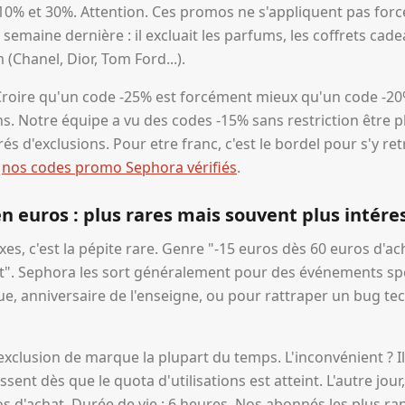
0% et 30%. Attention. Ces promos ne s'appliquent pas forc
 semaine dernière : il excluait les parfums, les coffrets cad
Chanel, Dior, Tom Ford...).
 Croire qu'un code -25% est forcément mieux qu'un code -20%
s. Notre équipe a vu des codes -15% sans restriction être 
s d'exclusions. Pour etre franc, c'est le bordel pour s'y retr
c
nos codes promo Sephora vérifiés
.
n euros : plus rares mais souvent plus intér
xes, c'est la pépite rare. Genre "-15 euros dès 60 euros d'ac
t". Sephora les sort généralement pour des événements sp
, anniversaire de l'enseigne, ou pour rattraper un bug techn
xclusion de marque la plupart du temps. L'inconvénient ? Il
ent dès que le quota d'utilisations est atteint. L'autre jou
os d'achat. Durée de vie : 6 heures. Nos abonnés les plus r