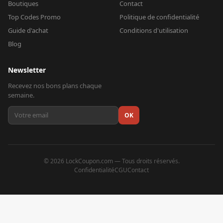
Boutiques
Contact
Top Codes Promo
Politique de confidentialité
Guide d'achat
Conditions d'utilisation
Blog
Newsletter
Recevez nos bons plans chaque
semaine.
OK
©
2026
LockCoupon.com — Tous droits réservés.
Confidentialité
CGU
Contact