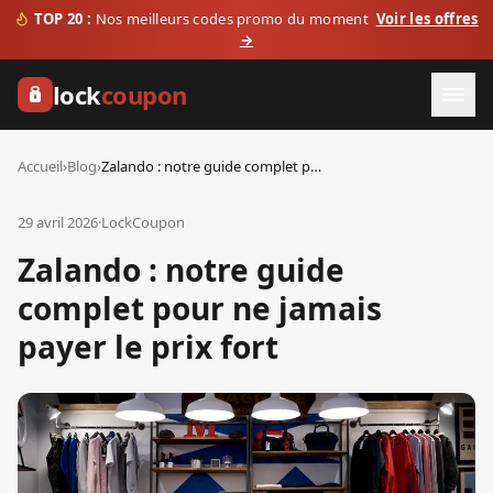
TOP 20 :
Nos meilleurs codes promo du moment
Voir les offres
→
lock
coupon
Accueil
›
Blog
›
Zalando : notre guide complet pour ne jamais payer le prix fort
29 avril 2026
·
LockCoupon
Zalando : notre guide
complet pour ne jamais
payer le prix fort