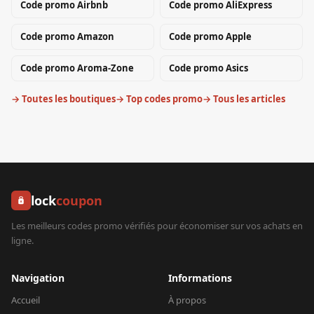
Code promo
Airbnb
Code promo
AliExpress
Code promo
Amazon
Code promo
Apple
Code promo
Aroma-Zone
Code promo
Asics
→ Toutes les boutiques
→ Top codes promo
→ Tous les articles
lock
coupon
Les meilleurs codes promo vérifiés pour économiser sur vos achats en
ligne.
Navigation
Informations
Accueil
À propos