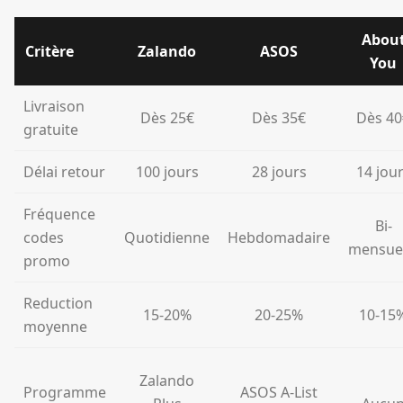
Abou
Critère
Zalando
ASOS
You
Livraison
Dès 25€
Dès 35€
Dès 40
gratuite
Délai retour
100 jours
28 jours
14 jou
Fréquence
Bi-
codes
Quotidienne
Hebdomadaire
mensuel
promo
Reduction
15-20%
20-25%
10-15
moyenne
Zalando
Programme
ASOS A-List