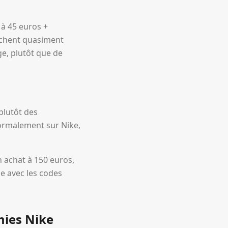
 à 45 euros +
archent quasiment
e, plutôt que de
plutôt des
normalement sur Nike,
n achat à 150 euros,
le avec les codes
mies Nike