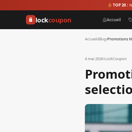
TOP 20 :
N
lock
coupon
Accueil
Accueil
›
Blog
›
4 mai 2026
·
LockCoupon
Promoti
selecti