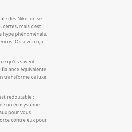
ile des Nike, on se
certes, mais c'est
une hype phénoménale.
 euros. On a vécu ça
ce qu'ils savent
w Balance équivalente
n transforme ce luxe
est redoutable :
 créé un écosystème
naux pour vous
 force contre eux pour