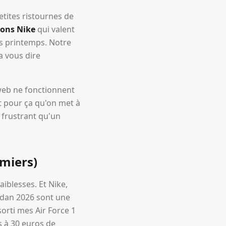
etites ristournes de
ions Nike
qui valent
ns printemps. Notre
a vous dire
web ne fonctionnent
st pour ça qu'on met à
s frustrant qu'un
emiers)
iblesses. Et Nike,
ordan 2026 sont une
sorti mes Air Force 1
s à 30 euros de