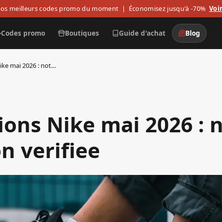
os meilleurs codes promo du moment
| Économisez jusqu'à -70%
Voir
Codes promo
Boutiques
Guide d'achat
Blog
Promotions Nike mai 2026 : notre selection verifiee
ons Nike mai 2026 : 
on verifiee