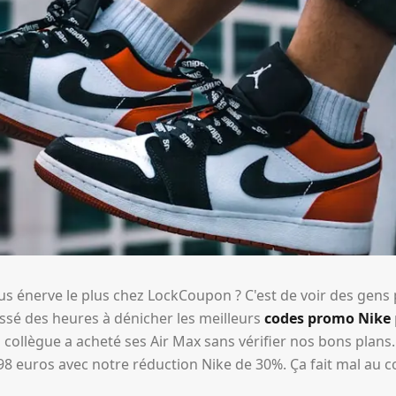
s énerve le plus chez LockCoupon ? C'est de voir des gens 
assé des heures à dénicher les meilleurs
codes promo Nike
collègue a acheté ses Air Max sans vérifier nos bons plans...
98 euros avec notre réduction Nike de 30%. Ça fait mal au c