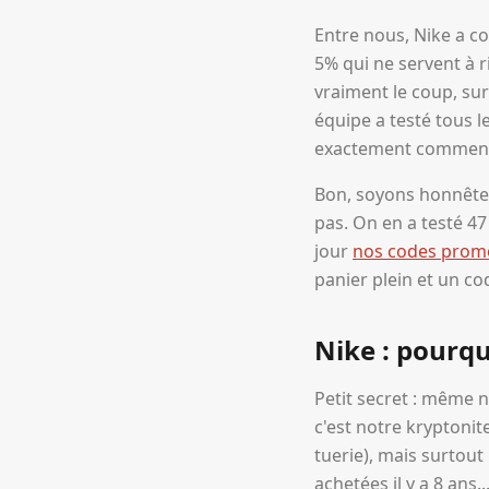
Entre nous, Nike a co
5% qui ne servent à 
vraiment le coup, sur
équipe a testé tous 
exactement comment 
Bon, soyons honnêtes
pas. On en a testé 47
jour
nos codes promo
panier plein et un c
Nike : pourqu
Petit secret : même n
c'est notre kryptonit
tuerie), mais surtout 
achetées il y a 8 ans