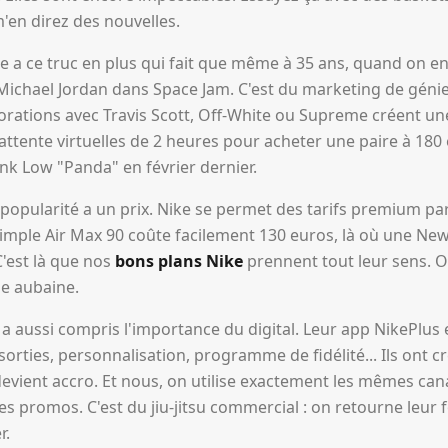
en direz des nouvelles.
 a ce truc en plus qui fait que même à 35 ans, quand on enf
chael Jordan dans Space Jam. C'est du marketing de génie, 
aborations avec Travis Scott, Off-White ou Supreme créent 
d'attente virtuelles de 2 heures pour acheter une paire à 180
nk Low "Panda" en février dernier.
 popularité a un prix. Nike se permet des tarifs premium par
simple Air Max 90 coûte facilement 130 euros, là où une Ne
C'est là que nos
bons plans Nike
prennent tout leur sens. O
le aubaine.
 a aussi compris l'importance du digital. Leur app NikePlus 
 sorties, personnalisation, programme de fidélité... Ils ont
 devient accro. Et nous, on utilise exactement les mêmes ca
es promos. C'est du jiu-jitsu commercial : on retourne leur
r.