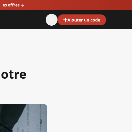
 les offres →
Ajouter un code
notre