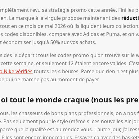
mplètement revu sa stratégie promo cette année. Fini les p
rien. La marque à la virgule propose maintenant des
réduct
tout en ce mois de mai 2026 où ils liquident leurs collectio
les codes disponibles, comparé avec Adidas et Puma, et on v
économiser jusqu'à 50% sur vos achats.
 dès le départ : tous les codes promo qu'on trouve sur le 
 cette semaine, et seulement 12 étaient encore valides. C'e
 Nike vérifiés
toutes les 4 heures. Parce que rien n'est plu
ode qui ne marche pas au moment de payer.
oi tout le monde craque (nous les pr
ous, les chasseurs de bons plans professionnels, on a nos fa
e. Pas seulement pour le style (même si ces nouvelles Air J
parce que la qualité est au rendez-vous. L'autre jour, j'ai res
... Elles sont encore impeccables. Essayez ça avec des basket